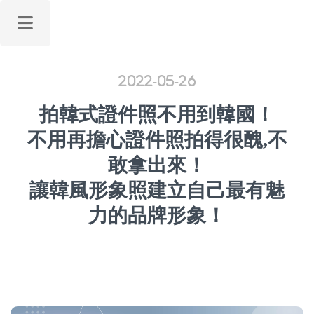
2022-05-26
拍韓式證件照不用到韓國！
ALL PASS 首頁
不用再擔心證件照拍得很醜,不
攝影服務
敢拿出來！
攝影作品
讓韓風形象照建立自己最有魅
關於我們
力的品牌形象！
名人推薦
精選文章