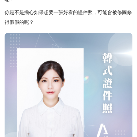
號B1
你是不是擔心如果想要一張好看的證件照，可能會被修圖修
[高雄三民店]高雄市三民區博愛一
路30號七樓
得假假的呢？
Copyright © 2026 ALL PASS
PHOTOGRAPHY STUDIO All
Rights Reserved.