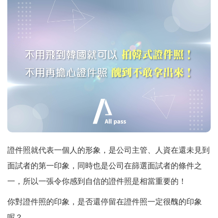
立即預約 ➔
0983-279-907
allpass.photo@gmail.com
[台北西門店]台北市中華路1段59
號3樓
[桃園中壢店]桃園市中壢區中北路
二段445號8樓
證件照就代表一個人的形象，是公司主管、人資在還未見到
[新竹中正店]新竹市經國路二段
面試者的第一印象，同時也是公司在篩選面試者的條件之
100號6樓
一，所以一張令你感到自信的證件照是相當重要的！
[台中五權店]台中市西區台灣大道
一段728號2樓
你對證件照的印象，是否還停留在證件照一定很醜的印象
[台南東區店]台南市東區崇學路20
呢？