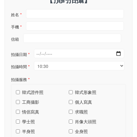
姓名
*
手機
*
信箱
拍攝日期
*
拍攝時間
*
拍攝服務
*
韓式證件照
韓式形象照
工商攝影
個人寫真
情侶寫真
求職照
學士照
肖像大頭照
半身照
全身照