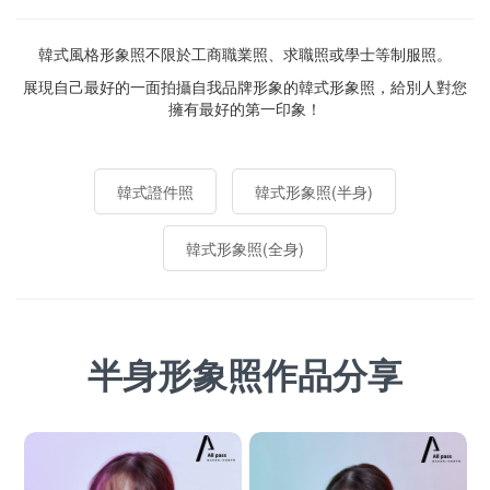
立即預約 ➔
韓式風格形象照不限於工商職業照、求職照或學士等制服照。
展現自己最好的一面拍攝自我品牌形象的韓式形象照，給別人對您
擁有最好的第一印象！
0983-279-907
韓式證件照
韓式形象照(半身)
allpass.photo@gmail.com
[台北西門店]台北市中華路1段59
韓式形象照(全身)
號3樓
[桃園中壢店]桃園市中壢區中北路
二段445號8樓
[新竹中正店]新竹市經國路二段
半身形象照作品分享
100號6樓
[台中五權店]台中市西區台灣大道
一段728號2樓
[台南東區店]台南市東區崇學路20