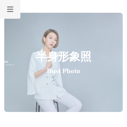
ALL PASS 首頁
半身形象照
攝影服務
Bust Photo
攝影作品
關於我們
名人推薦
精選文章